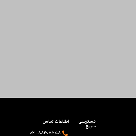
دسترسی
اطلاعات تماس
سریع
021-88207558