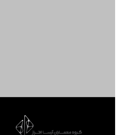
تکنولوژی‌ها
و متدهای
طراحی،
محیط‌هایی
زیبا، کارآمد
و خلاقانه
خلق می‌کند
که هر کدام
بازتابی از
هویت برند
و نیازهای
خاص
مشتریان
هستند.