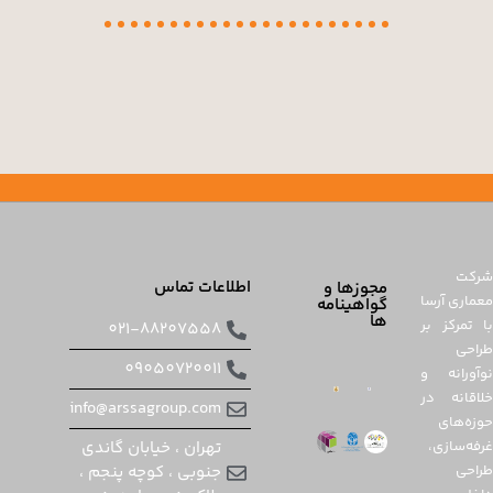
22
21
20
19
18
17
16
15
14
13
12
11
10
9
8
7
6
5
4
3
2
1
اطلاعات تماس
دسترسی
مجوزها و
سریع
گواهینامه
ها
021-88207558
09050720011
عضویت
info@arssagroup.com
ثبت
تهران ، خیابان گاندی
سفارش
جنوبی ، کوچه پنجم ،
طراحی