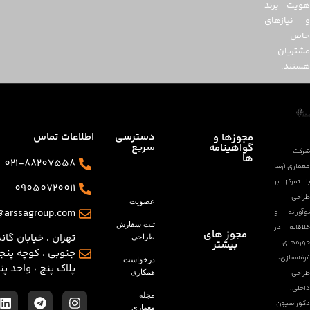
دسترسی
اطلاعات تماس
مجوزها و
سریع
گواهینامه
ها
021-88207558
09050720011
عضویت
info@arssagroup.com
ثبت سفارش
مجوز های
تهران ، خیابان گاندی
طراحی
بیشتر
جنوبی ، کوچه پنجم ،
درخواست
پلاک پنج ، واحد پنج
همکاری
مجله
معماری