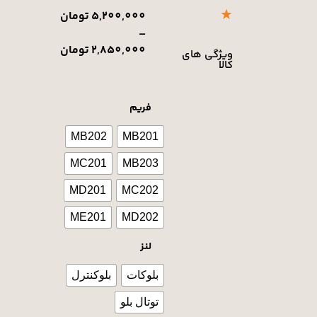
★
5,200,000
تومان
–
2,850,000
تومان
ویژگی های
کالا
فریم
MB202
MB201
MC201
MB203
MD201
MC202
ME201
MD202
لنز
بلوکات
بلوکنترل
توتال بلو