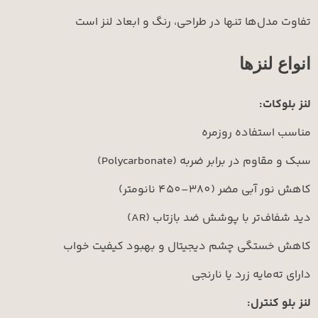
‌ها تنها در طراحی، رنگ و ابعاد لنز است
نزها
ت:
تفاده روزمره
ر برابر ضربه (Polycarbonate)
ر (380–450 نانومتر)
تر با پوشش ضد بازتاب (AR)
تگی چشم دیجیتال و بهبود کیفیت خواب
ایه زرد یا نارنجی
ترل: