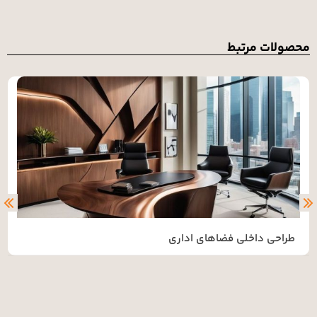
 مرتبط
تخفیف وی
داخلی فضاهای اداری
طراحی
46,000,000
41,400,000