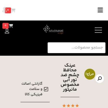
0
0
عینک
محافظ
چشم ضد
اج!
نور آبی
مخصوص
گارانتی اصالت
مانیتور
و سلامت
فیزیکی کالا
★
★
★
★