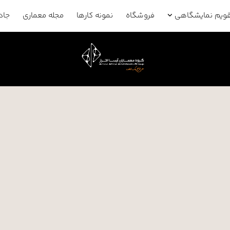
قویم نمایشگاهی
فروشگاه
نمونه کارها
مجله معماری
جاد