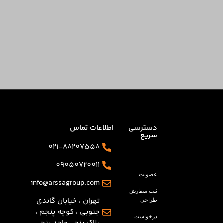
دسترسی
اطلاعات تماس
سریع
021-88207558
09050720011
عضویت
info@arssagroup.com
ثبت سفارش
تهران ، خیابان گاندی
طراحی
جنوبی ، کوچه پنجم ،
درخواست
پلاک پنج ، واحد پنج